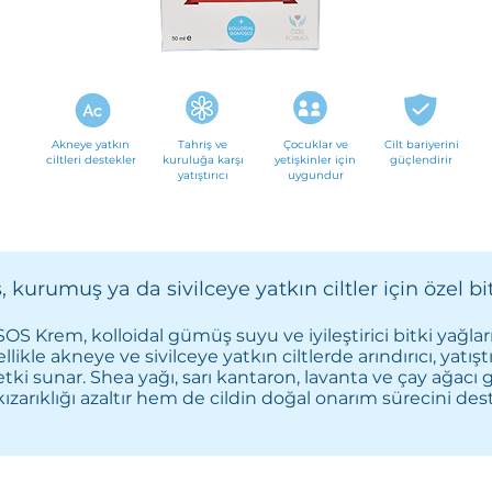
Akneye yatkın
Tahriş ve
Çocuklar ve
Cilt bariyerini
ciltleri destekler
kuruluğa karşı
yetişkinler için
güçlendirir
yatıştırıcı
uygundur
 kurumuş ya da sivilceye yatkın ciltler için özel bi
OS Krem, kolloidal gümüş suyu ve iyileştirici bitki yağları
llikle akneye ve sivilceye yatkın ciltlerde arındırıcı, yatıştı
etki sunar. Shea yağı, sarı kantaron, lavanta ve çay ağacı gi
zarıklığı azaltır hem de cildin doğal onarım sürecini dest