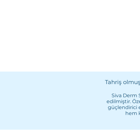
Tahriş olmuş,
Siva Derm S
edilmiştir. Öze
güçlendirici 
hem kı